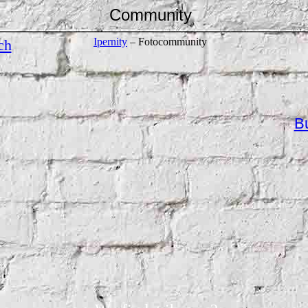
Community
Ipernity
– Fotocommunity
ch
B