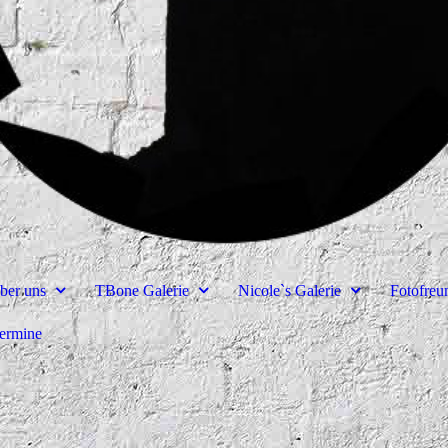
ber uns
TBone Galerie
Nicole`s Galerie
Fotofre
ermine