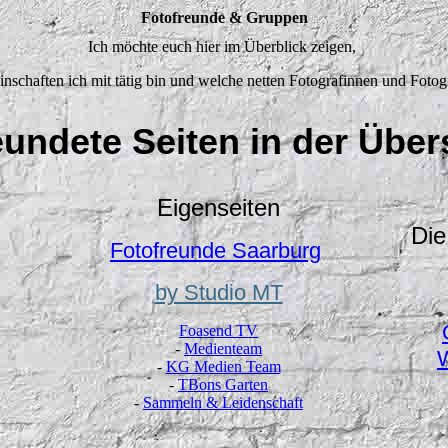
Fotofreunde & Gruppen
Ich möchte euch hier im Überblick zeigen,
schaften ich mit tätig bin und welche netten Fotografinnen und Fotog
undete Seiten in der Über
Eigenseiten
Die
Fotofreunde Saarburg
by Studio MT
Foasend TV
-
Medienteam
W
-
KG Medien Team
-
TBons Garten
-
Sammeln & Leidenschaft