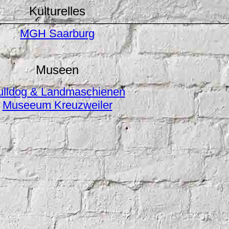
Kulturelles
MGH Saarburg
Museen
ulldog & Landmaschienen
Museeum Kreuzweiler