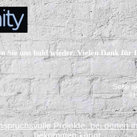
en Sie uns bald wieder. Vielen Dank für 
Seite a
31
09.2024
nspruchsvolle Projekte, bei denen i
bekommen könnt.