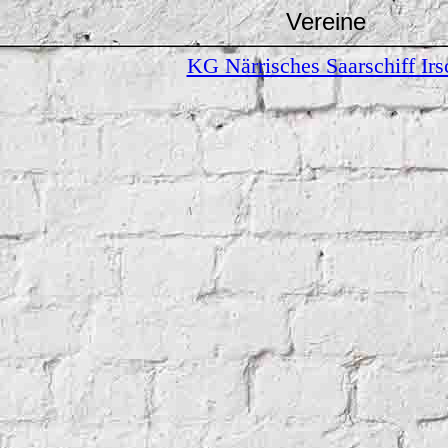
Vereine
KG Närrisches Saarschiff Irs