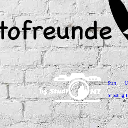
Start
Ü
Shooting T